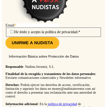
Email
*
He
He leido y acepto la política de privacidad.
*
leido
y
UNIRME A NUDISTA
acepto
la
política
Información Básica sobre Protección de Datos
de
privacidad.
Responsable
: Nudista Investor, S.L.
Finalidad de la recogida y tratamiento de los datos personales:
Enviarte comunicaciones comerciales y Newsletter informativo.
Derechos:
Podrás ejercer tus derechos de acceso, rectificación,
limitación y suprimir los datos en money@nudistainvestor.com así
como el derecho a presentar una reclamación ante una autoridad de
control.
Información adicional:
En la
política de privacidad
de